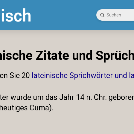
Submit
Search
ische Zitate und Sprüc
den Sie 20
lateinische Sprichwörter und l
iter wurde um das Jahr 14 n. Chr. gebor
(heutiges Cuma).